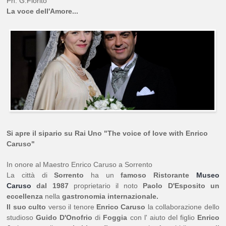
Ph. G.Fiorito
La voce dell'Amore...
Si apre il sipario su Rai Uno "
The voice of love with Enrico
Caruso"
In onore al Maestro Enrico Caruso a Sorrento
La città di
Sorrento
ha un
famoso
Ristorante
Museo
Caruso
dal 1987
proprietario il noto
Paolo D'Esposito un
eccellenza
nella
gastronomia internazionale.
Il suo culto
verso il tenore
Enrico Caruso
la collaborazione dello
studioso
Guido D'Onofrio
di
Foggia
con l' aiuto del figlio
Enrico