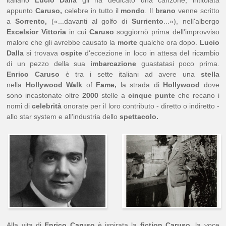
italiano
Lucio Dalla
gli ha dedicato una canzone, intitolata
appunto
Caruso,
celebre in tutto il
mondo
. Il
brano
venne scritto
a
Sorrento,
(«...davanti al golfo di
Surriento
...»), nell'albergo
Excelsior Vittoria
in cui
Caruso
soggiornò prima dell'improvviso
malore che gli avrebbe causato la
morte
qualche ora dopo.
Lucio
Dalla
si trovava
ospite
d'eccezione in loco in attesa del ricambio
di un pezzo della sua
imbarcazione
guastatasi poco prima.
Enrico Caruso
è tra i sette italiani ad avere una
stella
nella
Hollywood Walk
of
Fame,
la strada di
Hollywood
dove
sono incastonate oltre
2000
stelle a
cinque punte
che recano i
nomi di
celebrità
onorate per il loro contributo - diretto o indiretto -
allo star system e all'industria dello
spettacolo.
Alla vita di
Enrico Caruso
è ispirata la
fiction Caruso
, la voce