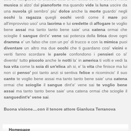
musica
si alzo' dal
pianoforte
ma quando
vide
la
luna
uscire da
una
nuvola
gli sembro' piu'
dolce
anche la
morte
guardo' negli
occhi
la
ragazza
quegli
occhi
verdi come il
mare
poi
all'improvviso usci' una
lacrima
e lui
credette
di
affogare
te voglio
bene
assai
ma tanto tanto bene saie' una
catena
ormai che
scioglie il
sangue
dint'e'
vene
sai potenza della
lirica
dove ogni
dramma
e' un falso che con un po' di trucco e con la
mimica
puoi
diventare
un altro ma due
occhi
che ti guardano cosi'
vicini
e
veriti fanno scordare le
parole
confondono i p
ensieri
co si'
divento' tutto
piccolo
anche le
notti
la' in
america
ti volti e vedi la
tua vita
come la
scia di un'elica
ah si, e' la
vita
che finisce ma lui
non ci
penso'
poi tanto anzi si sentiva
felice
e ricomincio' il suo
canto
te voglio bene assai ma tanto tanto bene saie' una
catena
ormai che
scioglie
il
sangue
dint'e' vene sai
te voglio bene
assai
ma tanto tanto bene saie' una catena ormai che scioglie il
sanguedint'e' vene sai
.
Buona visione....con il tenore attore Gianluca Terranova
Homepage