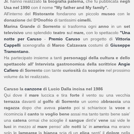
Jr.
hanno realizzato
la biografia paterna,
che fu pubblicata
negli
Usa nel 1990
con il nome
"My father and My family".
All'interno del
Ristorante
fondarono un piccolo
museo
con le
donazione
del
D'Onofrio
di tantissimi
cimelli.
Marina Grande
di
Sorrento
si trasforma ogni
anno
in un
set
televisivo
uno splendido
teatro s
ul
mare,
con lo spettacolo
"Una
notte per Caruso
-
Premio Caruso
un progetto di
Vittoria
Cappelli
scenografia di
Marco Calzavara
costumi di
Giuseppe
Tramontano
.
Ha partecipato insieme a tanti
personaggi della cultura e dello
spettacolo all' Intervista gastronomica della scrittrice
Angie
Cafiero
di Sorrento
con tante
curiosità
da
scoprire
nel prossimo
volume da lei realizzato
.
Caruso la
canzone
di Lucio Dalla incisa nel 1986
Qui dove il
mare
luccica e tira
forte
il vento su una vecchia
terrazza
davanti al
golfo di Sorrento
un uomo a
bbraccia
una
ragazza
dopo che aveva
pianto
poi si schiarisce la
voce
e
ricomincia il
canto
te
voglio bene
assai ma tanto tanto bene saie'
una
catena
ormai che scioglie il
sangue
dint'e'
vene
sai vide le
luci
in mezzo al
mare
penso' alle
notti
la' in
america
ma erano
solo le
lamparee
la
bianca
scia di un
elica
senti' il
dolore
nella