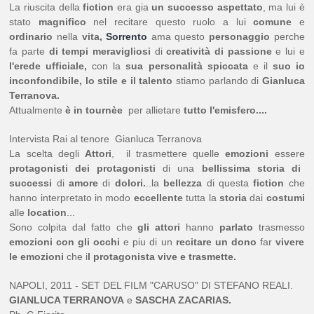
La riuscita della
fiction
era gia
un successo aspettato
, ma lui è
stato
magnifico
nel recitare questo ruolo a lui
comune
e
ordinario
nella
vita,
Sorrento
ama questo
personaggio
perche
fa parte
di tempi meravigliosi
di
creatività di passione
e lui e
l'erede ufficiale,
con la
sua personalità spiccata
e il
suo io
inconfondibile, lo stile e il talento
stiamo parlando di
Gianluca
Terranova.
Attualmente
è in tournèe
per allietare
tutto l'emisfero....
Intervista Rai al tenore Gianluca Terranova
La scelta degli
Attori
, il trasmettere quelle
emozioni
essere
protagonisti dei protagonisti
di una
bellissima
storia di
successi
di
amore
di
dolori.
..la
bellezza
di questa
fiction
che
hanno interpretato in modo
eccellente
tutta la
storia
dai
costumi
alle
location
...
Sono colpita dal fatto che
gli attori
hanno
parlato
trasmesso
emozioni con gli occhi
e piu di un
recitare un dono
far
vivere
le emozioni
che i
l protagonista vive e trasmette.
NAPOLI, 2011 - SET DEL FILM "CARUSO" DI STEFANO REALI.
GIANLUCA TERRANOVA
e
SASCHA ZACARIAS.