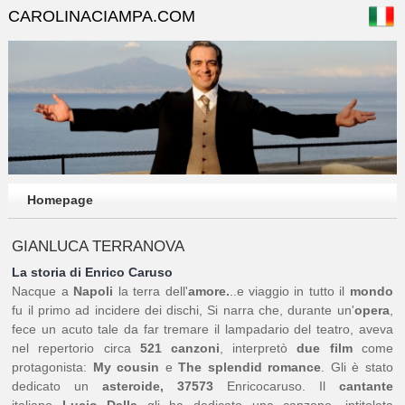
CAROLINACIAMPA.COM
Homepage
GIANLUCA TERRANOVA
La storia di Enrico Caruso
Nacque a
Napoli
la terra dell'
amore.
..e viaggio in tutto il
mondo
fu il primo ad incidere dei dischi, Si narra che, durante un'
opera
,
fece un acuto tale da far tremare il lampadario del teatro, aveva
nel repertorio circa
521 canzoni
, interpretò
due film
come
protagonista:
My cousin
e
The splendid romance
. Gli è stato
dedicato un
asteroide, 37573
Enricocaruso. Il
cantante