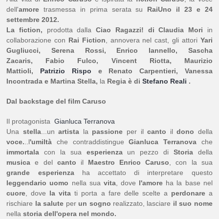
dell'
amore
trasmessa in prima serata su
RaiUno il 23 e 24
settembre 2012.
La fiction,
prodotta dalla
Ciao Ragazzi! di Claudia Mori
in
collaborazione con
Rai Fiction
, annovera nel cast, gli attori
Yari
Gugliucci,
Serena Rossi, Enrico Iannello, Sascha
Zacaris, Fabio Fulco, Vincent Riotta, Maurizio
Mattioli,
Patrizio Rispo
e Renato Carpentieri, Vanessa
Incontrada e Martina Stella,
la
Regia è di
Stefano Reali
.
Dal backstage del film Caruso
Il protagonista
Gianluca Terranova
Una
stella
...un
artista
la
passione
per il
canto
il
dono
della
voce.
..l
'umiltà
che contraddistingue
Gianluca
Terranova
che
immortala
con la sua
esperienza
un pezzo di
Storia
della
musica
e del
canto
il
Maestro Enrico Caruso
, con la sua
grande
esperienza
ha accettato di interpretare questo
leggendario uomo
nella sua
vita
, dove
l'amore
ha la base nel
cuore
, dove
la vita
ti porta a fare delle scelte a
perdonare
a
rischiare
la salute
per
un sogno
realizzato, lasciare
il suo nome
nella
storia dell'opera nel mondo.