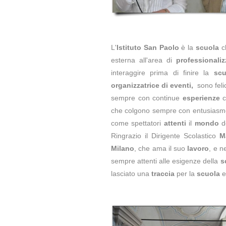
L'
Istituto San Paolo
è la
scuola
c
esterna all'area di
professionali
interaggire prima di finire la
scu
organizzatrice di eventi,
sono feli
sempre con continue
esperienze
c
che colgono sempre con entusiasm
come spettatori
attenti
il
mondo
d
Ringrazio il Dirigente Scolastico
M
Milano
, che ama il suo
lavoro
, e n
sempre attenti alle esigenze della
s
lasciato una
traccia
per la
scuola
e