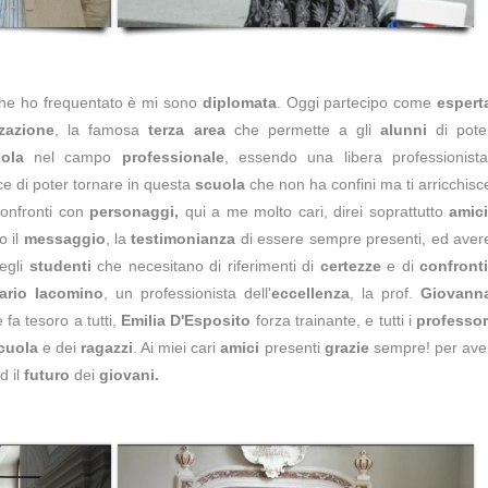
he ho frequentato è mi sono
diplomata
. Oggi partecipo come
espert
zzazione
, la famosa
terza area
che permette a gli
alunni
di pote
ola
nel campo
professionale
, essendo una libera professionista
ce di poter tornare in questa
scuola
che non ha confini ma ti arricchisc
onfronti con
personaggi,
qui a me molto cari, direi soprattutto
amici
o il
messaggio
, la
testimonianza
di essere sempre presenti, ed aver
egli
studenti
che necesitano di riferimenti di
certezze
e di
confront
ario Iacomino
, un professionista dell'
eccellenza
, la prof.
Giovann
e fa tesoro a tutti,
Emilia D'Esposito
forza trainante, e tutti i
professor
cuola
e dei
ragazzi
. Ai miei cari
amici
presenti
grazie
sempre! per ave
d il
futuro
dei
giovani.