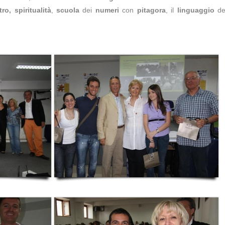
tro,
spiritualità
,
scuola
dei
numeri
con
pitagora
, il
linguaggio
de