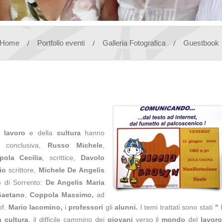
Home
Portfolio eventi
Galleria Fotografica
Guestbook
l
lavoro
e della
cultura
hanno
conclusiva,
Russo Michele
,
pola Cecilia
, scrittice,
Davolo
io
scrittore,
Michele De Angelis
 di Sorrento:
De Angelis Maria
Gaetano
,
Coppola Massimo,
ad
f.
Mario Iacomino,
i
professori
gli
alunni.
I temi trattati sono stati
"
I
a cultura
, il difficile cammino dei
giovani
verso il
mondo
del
lavor