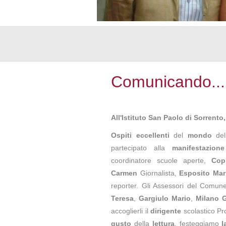
Comunicando...
All'Istituto San Paolo di Sorrento,
Ospiti
eccellenti
del
mondo
de
partecipato alla
manifestazione
coordinatore scuole aperte,
Cop
Carmen
Giornalista,
Esposito Mar
reporter. Gli Assessori del Comune
Teresa
,
Gargiulo Mario
,
Milano 
accoglierli il
dirigente
scolastico Pro
gusto
della
lettura
, festeggiamo
l